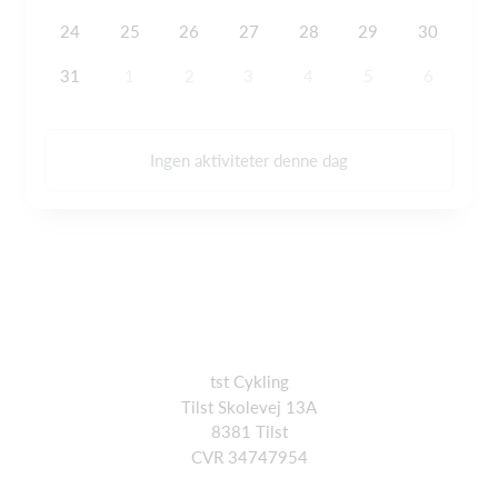
24
25
26
27
28
29
30
31
1
2
3
4
5
6
Ingen aktiviteter denne dag
tst Cykling
Tilst Skolevej 13A
8381 Tilst
CVR 34747954