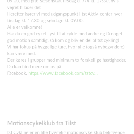
09.00, med præ-sæsonstart tirsdag d. 7/4 kl. 17:30, hvis
vejret tillader det
Herefter kører vi med udgangspunkt i tst Aktiv-center hver
tirsdag kl. 17.30 og søndage kl. 09.00.
Alle er velkomne!
Har du en god cykel, lyst til at cykle med andre og få noget
god motion samtidig, så kom og bliv en del af tst cykling!
Vi har fokus på hyggelige ture, hvor alle (også nybegyndere)
kan være med.
Der køres i grupper med minimum to forskellige hastigheder.
Du kan fiind mere om os på
Facebook.
https://www.facebook.com/tstcy...
Motionscykelklub fra Tilst
tst Cykling er en lille hyggelig motionscykelklub beliggende